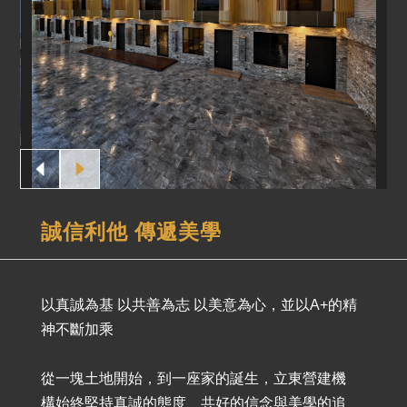
誠信利他 傳遞美學
以真誠為基 以共善為志 以美意為心，並以A+的精
神不斷加乘
從一塊土地開始，到一座家的誕生，立東營建機
構始終堅持真誠的態度、共好的信念與美學的追